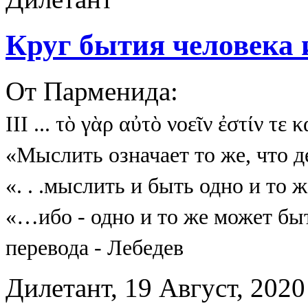
Круг бытия человека 
От Парменида:
ΙΙΙ
... τὸ γὰρ αὐτὸ νοεῖν ἐστίν τε κ
«Мыслить означает то же, что д
«. . .мыслить и быть одно и то
«…ибо - одно и то же может бы
перевода - Лебедев
Дилетант, 19 Август, 2020