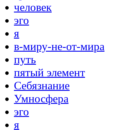
человек
эго
я
в-миру-не-от-мира
путь
пятый элемент
Себязнание
Умносфера
эго
я