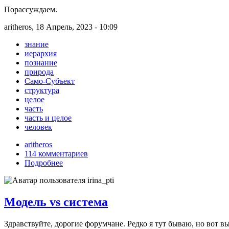
Порассуждаем.
aritheros, 18 Апрель, 2023 - 10:09
знание
иерархия
познание
природа
Само-Субъект
структура
целое
часть
часть и целое
человек
aritheros
114 комментариев
Подробнее
Модель vs система
Здравствуйте, дорогие форумчане. Редко я тут бываю, но вот в