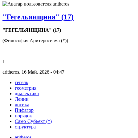
"Гегельянщина" (17)
"ГЕГЕЛЬЯНЩИНА" (17)
(Философия Аритеросизма (*))
1
aritheros, 16 Май, 2026 - 04:47
гегель
геометрия
диалектика
Ленин
логика
Пифагор
порядок
Само-Субъект (*)
структура
aritheros