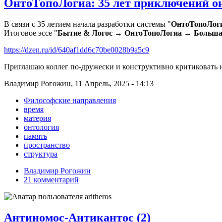
ОнтоТопоЛогиа: 35 лет приключений о
В связи с 35 летием начала разработки системы "
ОнтоТопоЛог
Итоговое эссе "
Бытие & Логос → ОнтоТопоЛогиа → Больша
https://dzen.ru/id/640af1dd6c70be0028b9a5c9
Приглашаю коллег по-дружески и конструктивно критиковать и
Владимир Рогожин, 11 Апрель, 2025 - 14:13
Философские направления
время
материя
онтология
память
пространство
структура
Владимир Рогожин
21 комментарий
Антиномос-Антикантос (2)