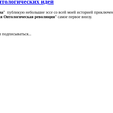
нтологических идей
иа
" публикую небольшие эссе со всей моей историей приключе
я Онтологическая революция
" самое первое внизу.
 подписываться...