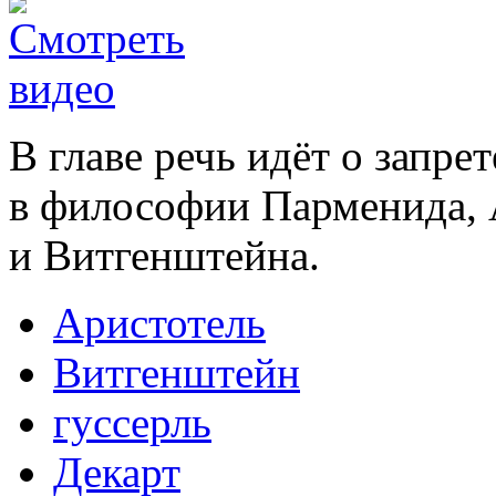
В главе речь идёт о запре
в философии Парменида, А
и Витгенштейна.
Аристотель
Витгенштейн
гуссерль
Декарт