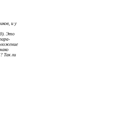
иков, и у
0). Это
пара-
положение
нако
? Так ли