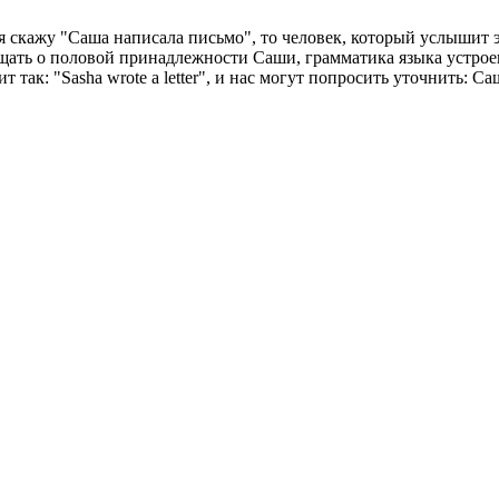
я скажу "Саша написала письмо", то человек, который услышит эт
бщать о половой принадлежности Саши, грамматика языка устроен
 так: "Sasha wrote a letter", и нас могут попросить уточнить: Са