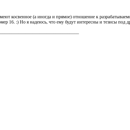
еют косвенное (а иногда и прямое) отношение к разрабатывае
омер 16. :) Но я надеюсь, что ему будут интересны и тезисы под
___________________________________