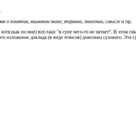
.
ями о
понятии
,
языковом знаке, термине
,
значении
,
смысле
и пр.
хотя (как по мне) всё-таки "в супе чего-то не хвтает". В этом 
что изложение доклада (в виде тезисов) довольно суховато. Эта