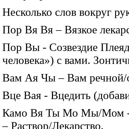
Несколько слов вокруг ру
Пор Вя Вя – Вязкое лекарс
Пор Вы - Созвездие Плея
человека») с вами. Зонти
Вам Ая Чы – Вам речной/о
Вце Вая - Вцедить (добави
Камо Вя Ты Мо Мы/Мом - 
– Раствор/Лекарство.