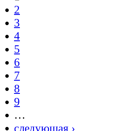
2
3
4
5
6
7
8
9
…
следующая ›