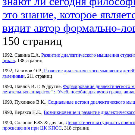
знают ли сегодня философы
это знание, которое являе
видит автор формально-ло
150 страниц
1992, Савина Е.А,
Развитие диалектического мышления студент
цикла
, 138 страниц
1992, Галимов О.Р.,
Развитие диалектического мышления детей
явлениями
, 211 страниц
1990, Павлов И. Г. & другие,
Формирование диалектического мы
летательных аппаратов" : [Учеб. пособие для вузов гражд. авиа
1990, Пухликов В.К.,
Социальные истоки диалектического мы
1990, Веракса Н.Е.,
Возникновение и развитие диалектическог
1990, Солопов Е.Ф. & другие,
Диалектическая сущность нового
просвещения при ЦК КПСС
, 318 страниц