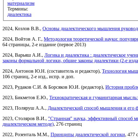
материализм
Термины:
диалектика
2024, Козлов В.В.,
Основы диалектического мышления руковод
2024, Войтов А. Г.,
Методология теоретической науки: популяр
64 страницы, 2-е издание (первое 2013)
2024, Варьяш А.И.,
Логика и диалектика : диалектическое уче
законы формальной логики, общие законы диалектики (2-е изда
2024, Антонов Ю.Н. (составитель и редактор),
Технология мышл
106 страниц, 2-е изд., испр. и доп.
2023, Рудаков С.И. & Борсяков Ю.И. (редактор),
История пробл
2023, Бикметов Е.Ю.,
Технократическая и гуманитарная мысль
2023, Поляруш А.А.,
Диалектический способ мышления и его ф
2023, Столяров В.И.,
"Странная" наука, эффективный способ мы
диалектическом методе)
, 276 страниц
2022, Розенталь М.М.,
Принципы диалектической логики
, 477