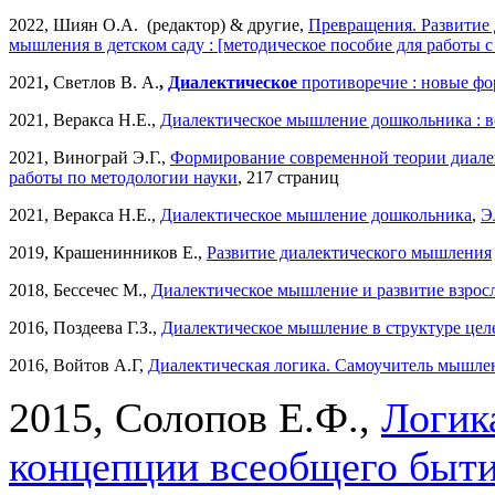
2022, Шиян О.А. (редактор) & другие,
Превращения. Развитие 
мышления в детском саду : [методическое пособие для работы с 
2021
,
Светлов В. А.
,
Диалектическое
противоречие : новые ф
2021, Веракса Н.Е.,
Диалектическое мышление дошкольника : в
2021, Винограй Э.Г.,
Формирование современной теории диалек
работы по методологии науки
, 217 страниц
2021, Веракса Н.Е.,
Диалектическое мышление дошкольника
,
Э
2019, Крашенинников Е.,
Развитие диалектического мышления
2018, Бессечес М.,
Диалектическое мышление и развитие взрос
2016, Поздеева Г.З.,
Диалектическое мышление в структуре цел
2016, Войтов А.Г,
Диалектическая логика. Самоучитель мышле
2015, Солопов Е.Ф.,
Логик
концепции всеобщего быти