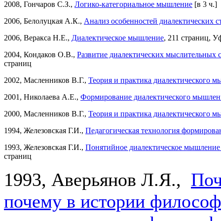
2008, Гончаров С.З.,
Логико-категориальное мышление
[в 3 ч.]
2006, Белолуцкая А.К.,
Анализ особенностей диалектических с
2006, Веракса Н.Е.,
Диалектическое мышление
, 211 страниц, У
2004, Кондаков О.В.,
Развитие диалектических мыслительных ст
страниц
2002, Масленников В.Г.,
Теория и практика диалектического 
2001, Николаева А.Е.,
Формирование диалектического мышлени
2000, Масленников В.Г.,
Теория и практика диалектического 
1994, Железовская Г.И.,
Педагогическая технология формирова
1993, Железовская Г.И.,
Понятийное диалектическое мышление у
страниц
1993, Аверьянов Л.Я.,
Поч
почему в истории философ