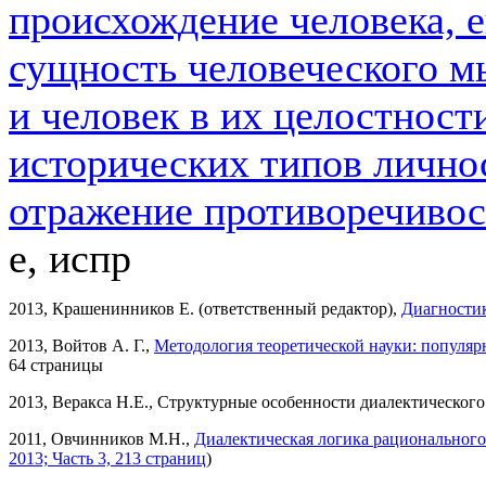
происхождение человека, е
сущность человеческого м
и человек в их целостност
исторических типов личнос
отражение противоречивос
е, испр
2013, Крашенинников Е. (ответственный редактор),
Диагностик
2013, Войтов А. Г.,
Методология теоретической науки: популяр
64 страницы
2013, Веракса Н.Е., Структурные особенности диалектическо
2011, Овчинников М.Н.,
Диалектическая логика рациональног
2013; Часть 3, 213 страниц
)