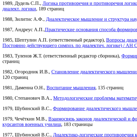
1989, Дудель С.П.,
Логика противоречия и противоречия логики
диалект. логики
, 189 страниц
1988, Зилитис А.Ф.,
Диалектическое мышление и структура на
1987, Андреус А.П.,
Практические основания способа формиро
1985, Шептулин А.П. (ответственный редактор),
Вопросы диал
Постоянно действующего симпоз. по диалектич. логике) / АН
1983, Туленов Ж.Т. (ответственный редактор сборника),
Формир
страниц
1982, Огородник И.В.,
Становление диалектического мышления
120 страниц
1981, Дамениа О.Н.,
Воспитание мышления
, 135 страниц
1980, Степанович В.А.,
Методологические проблемы математи
1979, Шубинский В.С.,
Формирование диалектического мышле
1979, Чечёткин М.В.,
Взаимосвязь законов диалектической и ф
курсантов военных училищ
, 183 страницы
1977, Шубинский В.С.,
Диалектико-логические противоречия к