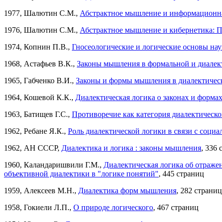
1977, Шалютин С.М.,
Абстрактное мышление и информационная
1976, Шалютин С.М.,
Абстрактное мышление и кибернетика: П
1974, Копнин П.В.,
Гносеологические и логические основы на
1968, Астафьев В.К.,
Законы мышления в формальной и диалек
1965, Габченко В.И.,
Законы и формы мышления в диалектичес
1964, Кошевой К.К.,
Диалектическая логика о законах и форма
1963, Батищев Г.С.,
Противоречие как категория диалектическ
1962, Ребане Я.К.,
Роль диалектической логики в связи с соц
1962, АН СССР,
Диалектика и логика : законы мышления
, 336
1960, Каландаришвили Г.М.,
Диалектическая логика об отраже
объективной диалектики в "логике понятий"
, 445 страниц
1959, Алексеев М.Н.,
Диалектика форм мышления
, 282 страни
1958, Гокиели Л.П.,
О природе логического
, 467 страниц