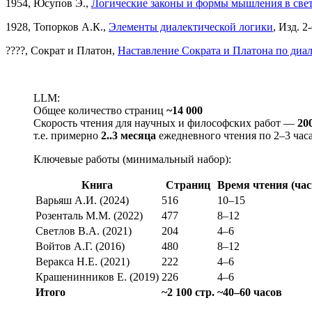
1954, Юсупов Э.,
Логические законы и формы мышления в свет
1928, Топорков А.К.,
Элементы диалектической логики
, Изд. 2-
????, Сократ и Платон,
Наставление Сократа и Платона по ди
LLM:
Общее количество страниц
~14 000
Скорость чтения для научных и философских работ —
20
т.е. примерно
2..3 месяца
ежедневного чтения по 2–3 час
Ключевые работы (минимальный набор):
Книга
Страниц
Время чтения (ча
Варьяш А.И. (2024)
516
10–15
Розенталь М.М. (2022)
477
8–12
Светлов В.А. (2021)
204
4–6
Войтов А.Г. (2016)
480
8–12
Веракса Н.Е. (2021)
222
4–6
Крашенинников Е. (2019)
226
4–6
Итого
~2 100 стр.
~40–60 часов