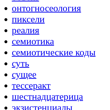
онтогносеология
пиксели
реалия
семиотика
семиотические коды
суть
сущее
тессеракт
шестнадцатерица
экзистенциалы