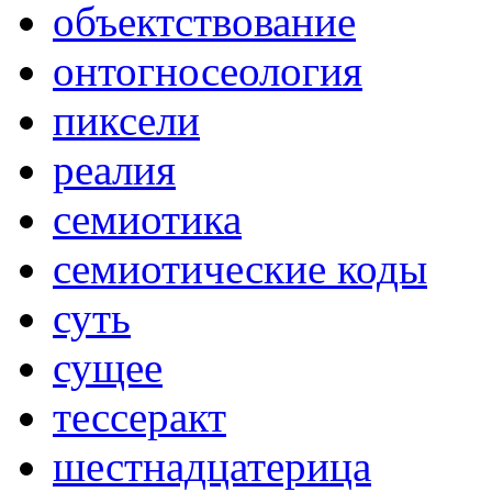
объектствование
онтогносеология
пиксели
реалия
семиотика
семиотические коды
суть
сущее
тессеракт
шестнадцатерица