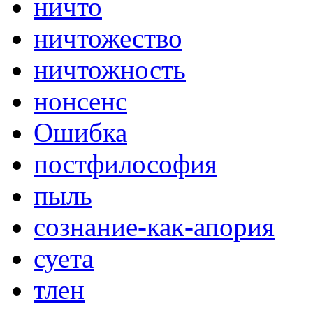
ничто
ничтожество
ничтожность
нонсенс
Ошибка
постфилософия
пыль
сознание-как-апория
суета
тлен