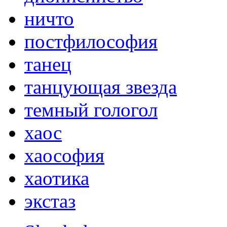
ничто
постфилософия
танец
танцующая звезда
темный гологол
хаос
хаософия
хаотика
экстаз