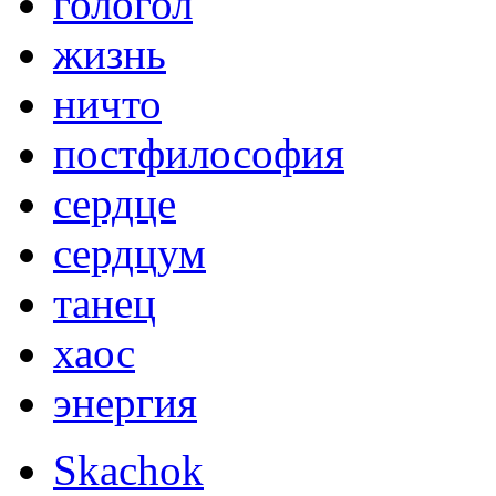
гологол
жизнь
ничто
постфилософия
сердце
сердцум
танец
хаос
энергия
Skachok