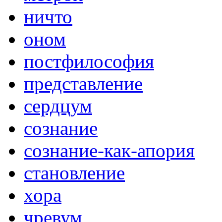
ничто
оном
постфилософия
представление
сердцум
сознание
сознание-как-апория
становление
хора
чревум