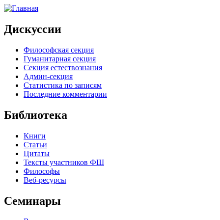
Дискуссии
Философская секция
Гуманитарная секция
Секция естествознания
Админ-секция
Статистика по записям
Последние комментарии
Библиотека
Книги
Статьи
Цитаты
Тексты участников ФШ
Философы
Веб-ресурсы
Семинары