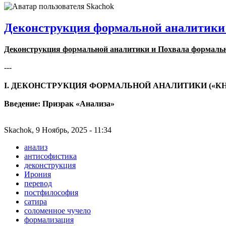
Деконструкция формальной аналитики 
Деконструкция формальной аналитики и Похвала формальн
‎---
‎I. ДЕКОНСТРУКЦИЯ ФОРМАЛЬНОЙ АНАЛИТИКИ («КН
‎Введение: Призрак «Анализа»
Skachok, 9 Ноябрь, 2025 - 11:34
анализ
антисофистика
деконструкция
Ирония
перевод
постфилософия
сатира
соломенное чучело
формализация