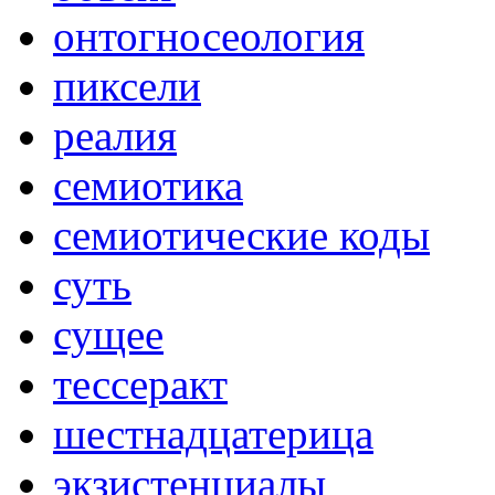
онтогносеология
пиксели
реалия
семиотика
семиотические коды
суть
сущее
тессеракт
шестнадцатерица
экзистенциалы