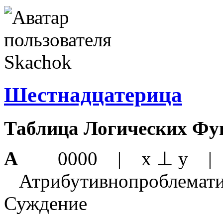
Шестнадцатерица
Таблица Логических Фу
A
0000 | x ⊥ y | 
Атрибутивнопроблематич
Суждение