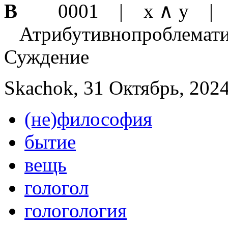
B
0001 | x ∧ y |
Атрибутивнопроблематич
Суждение
Skachok, 31 Октябрь, 2024
(не)философия
бытие
вещь
гологол
гологология