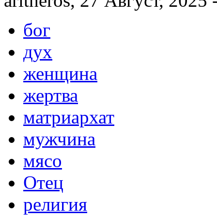
aritheros, 27 Август, 2025 
бог
дух
женщина
жертва
матриархат
мужчина
мясо
Отец
религия