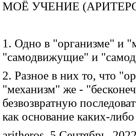
МОЁ УЧЕНИЕ (АРИТЕРО
1. Одно в "организме" и "
"самодвижу­щие" и "само
2. Разное в них то, что "о
"механизм" же - "бесконеч
безвозвратную последоват
как основание каких-либо
aritheros, 5 Сентябрь, 2022