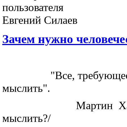
Зачем нужно человеч
"Все, требующее осм
мыслить".
Мартин Хайдегер
мыслить?/