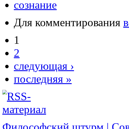
сознание
Для комментирования
в
1
2
следующая ›
последняя »
Философский штурм | Со