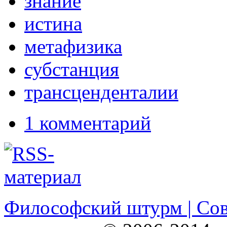
знание
истина
метафизика
субстанция
трансценденталии
1 комментарий
Философский штурм | Со