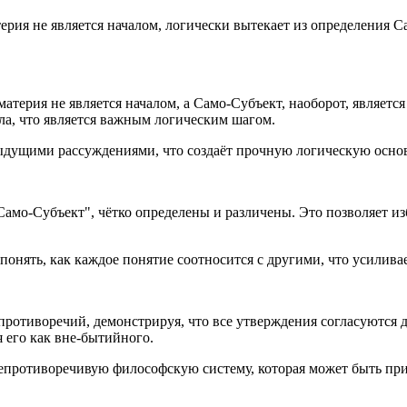
терия не является началом, логически вытекает из определения 
 материя не является началом, а Само-Субъект, наоборот, являет
ла, что является важным логическим шагом.
ыдущими рассуждениями, что создаёт прочную логическую основ
 "Само-Субъект", чётко определены и различены. Это позволяет 
понять, как каждое понятие соотносится с другими, что усилива
 противоречий, демонстрируя, что все утверждения согласуются 
я его как вне-бытийного.
непротиворечивую философскую систему, которая может быть пр