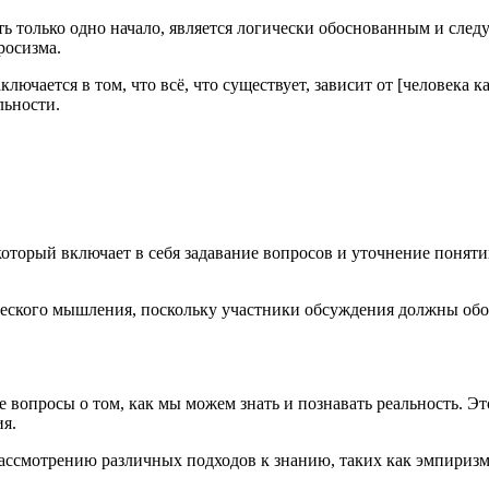
есть только одно начало, является логически обоснованным и сл
росизма.
лючается в том, что всё, что существует, зависит от [человека 
льности.
 который включает в себя задавание вопросов и уточнение понят
ческого мышления, поскольку участники обсуждения должны обос
вопросы о том, как мы можем знать и познавать реальность. Это
я.
рассмотрению различных подходов к знанию, таких как эмпиризм