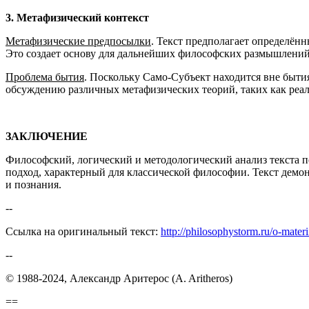
3. Метафизический контекст
Метафизические предпосылки
. Текст предполагает определён
Это создает основу для дальнейших философских размышлений
Проблема бытия
. Поскольку Само-Субъект находится вне быти
обсуждению различных метафизических теорий, таких как реа
ЗАКЛЮЧЕНИЕ
Философский, логический и методологический анализ текста по
подход, характерный для классической философии. Текст демон
и познания.
--
Ссылка на оригинальный текст:
http://philosophystorm.ru/o-mater
--
© 1988-2024, Александр Аритерос (A. Aritheros)
==