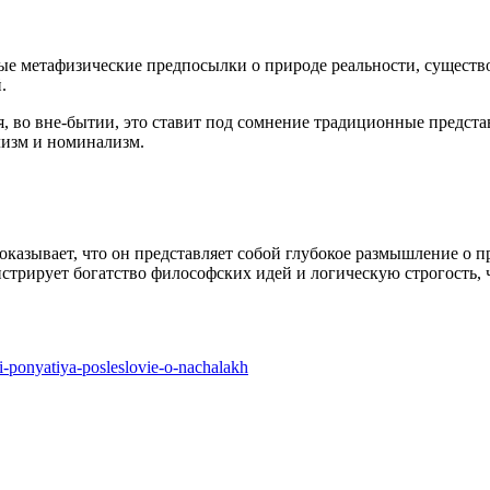
ные метафизические предпосылки о природе реальности, сущест
.
я, во вне-бытии, это ставит под сомнение традиционные предст
лизм и номинализм.
казывает, что он представляет собой глубокое размышление о п
стрирует богатство философских идей и логическую строгость, 
ii-ponyatiya-posleslovie-o-nachalakh