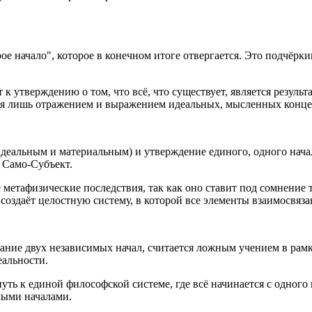
рое начало", которое в конечном итоге отвергается. Это подчёрк
т к утверждению о том, что всё, что существует, является резул
ются лишь отражением и выражением идеальных, мысленных конц
идеальным и материальным) и утверждение единого, одного начал
- Само-Субъект.
е метафизические последствия, так как оно ставит под сомнени
создаёт целостную систему, в которой все элементы взаимосвяза
вание двух независимых начал, считается ложным учением в рам
еальности.
путь к единой философской системе, где всё начинается с одног
мыми началами.