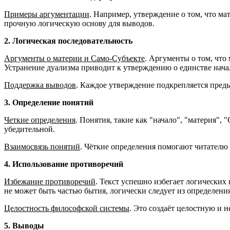
Примеры аргументации
. Например, утверждение о том, что ма
прочную логическую основу для выводов.
2. Логическая последовательность
Аргументы о материи и Само-Субъекте
. Аргументы о том, что
Устранение дуализма приводит к утверждению о единстве нача
Поддержка выводов
. Каждое утверждение подкрепляется пред
3. Определение понятий
Четкие определения
. Понятия, такие как "начало", "материя",
убедительной.
Взаимосвязь понятий
. Чёткие определения помогают читателю 
4. Использование противоречий
Избежание противоречий
. Текст успешно избегает логических
не может быть частью бытия, логически следует из определени
Целостность философской системы
. Это создаёт целостную и 
5. Выводы