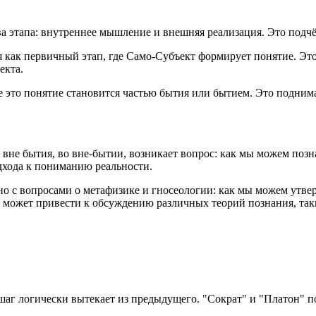
ва этапа: внутреннее мышление и внешняя реализация. Это подч
 как первичный этап, где Само-Субъект формирует понятие. Это
екта.
где это понятие становится частью бытия или бытием. Это подним
вне бытия, во вне-бытии, возникает вопрос: как мы можем позна
дхода к пониманию реальности.
ано с вопросами о метафизике и гносеологии: как мы можем утверж
 может привести к обсуждению различных теорий познания, так
 шаг логически вытекает из предыдущего. "Сократ" и "Платон" п