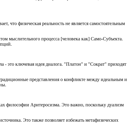
ивает, что физическая реальность не является самостоятельным
ьтатом мыслительного процесса [человека как] Само-Субъекта.
епций.
а - это ключевая идея диалога. "Платон" и "Сократ" приходят
е традиционные представления о конфликте между идеальным и
ны.
ках философии Аритеросизма. Это важно, поскольку дуализм
о источника. Это также позволяет избежать метафизических