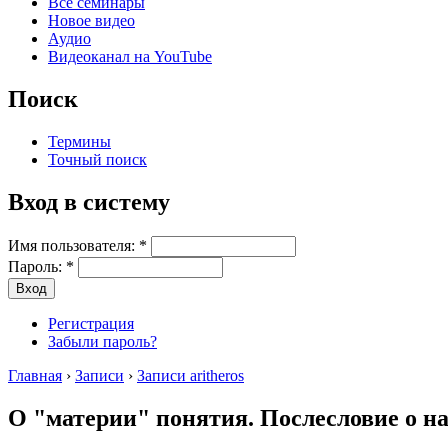
Все семинары
Новое видео
Аудио
Видеоканал на YouTube
Поиск
Термины
Точный поиск
Вход в систему
Имя пользователя:
*
Пароль:
*
Регистрация
Забыли пароль?
Главная
›
Записи
›
Записи aritheros
О "материи" понятия. Послесловие о н