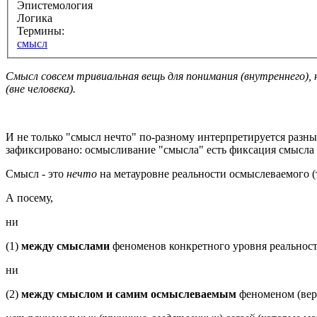
Эпистемология
Логика
Термины:
смысл
Смысл совсем тривиальная вещь для понимания (внутреннего), 
(вне человека).
И не только "смысл нечто" по-разному интерпретируется разн
зафиксировано: осмысливание "смысла" есть фиксация смысла э
Смысл - это
нечто
на метауровне реальности осмыслеваемого (т
А посему,
ни
(1)
между смыслами
феноменов конкретного уровня реальности
ни
(2)
между смыслом и самим осмыслеваемым
феноменом (вер