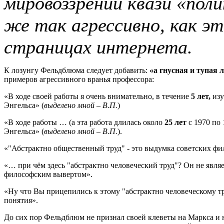
мировоззрении квази «пол
же так агрессивно, как э
страницах интернета.
К лозунгу Фельдблюма следует добавить:
«а гнусная и тупая 
примеров агрессивного вранья профессора:
«В ходе своей работы я очень внимательно, в течение
5 лет,
изу
Энгельса» (
выделено мной – В.П.
)
«В ходе работы … (а эта работа длилась около
25 лет
с 1970 по 
Энгельса» (
выделено мной – В.П.
).
«"Абстрактно общественный труд" - это выдумка советских фил
«… при чём здесь "абстрактно человеческий труд"? Он не яв
философским вывертом».
«Ну что Вы прицепились к этому "абстрактно человеческому т
понятия».
До сих пор Фельдблюм не признал своей клеветы на Маркса и н