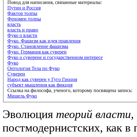
Повод для написания, связанные материалы:
Путин и Россия
Фактор толпы
Феномен толпы
власть
власть и право
Фуко о власти
Фуко. Фашизм как идея правления
Фуко. Становление фашизма
Фуко. Германия как суверен
Фуко о суверене и государственном интересе
Фуко
Онтология Тела по Фуко
Суверен
Народ как суверен у Гуго Гроция
субъект мышления как фикция
Ссылка на философа, ученого, которому посвящена запись:
Мишель Фуко
Эволюция
теорий власти,
постмодернистских, как в