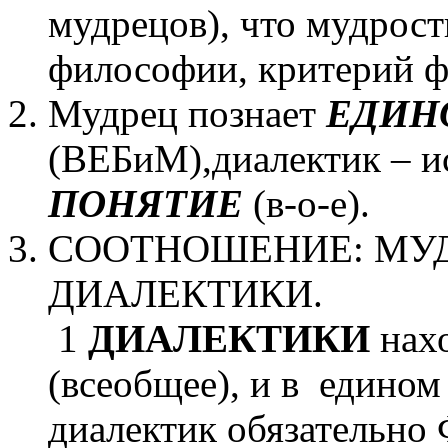
мудрецов), что мудрост
философии, критерий 
Мудрец познает
ЕДИН
(ВЕБиМ),диалектик – и
ПОНЯТИЕ
(в-о-е).
СООТНОШЕНИЕ: МУ
ДИАЛЕКТИКИ.
1
ДИАЛЕКТИКИ
нах
(всеобщее), и в един
диалектик обязатель