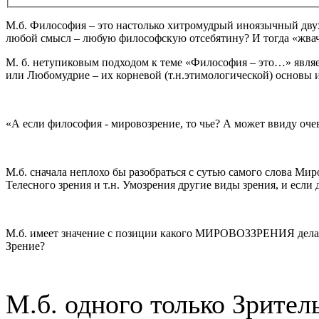
М.б. Философия – это настолько хитромудрый иноязычный дв
любой смысл – любую философскую отсебятину? И тогда «
М. б. нетупиковым подходом к теме «Философия – это…» явля
или Любомудрие – их корневой (т.н.этимологической) основы 
«А если философия - мировозрение, то чье? А может ввиду оч
М.б. сначала неплохо бы разобраться с сутью самого слова Ми
Телесного зрения и т.н. Умозрения другие виды зрения, и если д
М.б. имеет значение с позиции какого МИРОВОЗЗРЕНИЯ делае
Зрение?
М.б. одного только Зрител