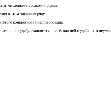
етным] числовым порядком и рядом.
ения в этом числовом ряду.
 [этого конкретного] числового ряда.
евает свою судьбу, становится вне её, над ней (судьба - это неум