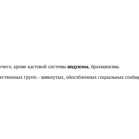
ичего, кроме кастовой системы
индуизма
, брахманизма.
ственных групп - замкнутых, обособленных социальных сообщес