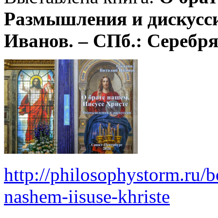
Размышления и дискусси
Иванов. – СПб.: Серебрян
http://philosophystorm.ru/b
nashem-iisuse-khriste