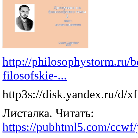
http://philosophystorm.ru/b
filosofskie-...
http3s://disk.yandex.ru/
Листалка. Читать:
https://pubhtml5.com/ccwf/j