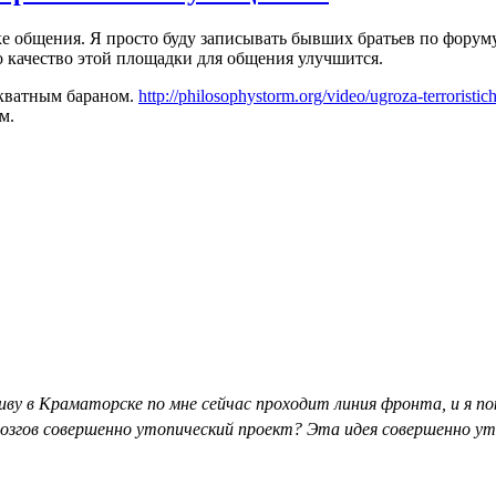
ике общения. Я просто буду записывать бывших братьев по фору
о качество этой площадки для общения улучшится.
декватным бараном.
http://philosophystorm.org/video/ugroza-terroristi
ом.
живу в Краматорске по мне сейчас проходит линия фронта, и я по
мозгов совершенно утопический проект? Эта идея совершенно у