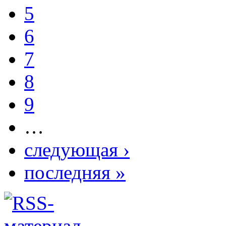
5
6
7
8
9
…
следующая ›
последняя »