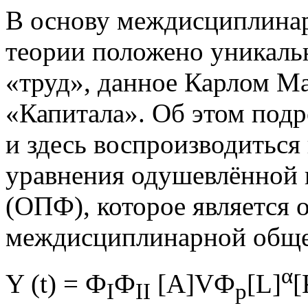
В основу междисциплина
теории положено уникаль
«труд», данное Карлом М
«Капитала». Об этом подр
и здесь воспроизводиться 
уравнения одушевлённой 
(ОПФ), которое является
междисциплинарной обще
α
Y (t) = Ф
Ф
[A]VФ
[L]
[
I
II
p