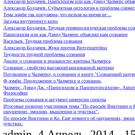
Александр Болдачев. Панпсихизм или как Дэвид Чалмерс объя
Александр Болдачев. Субъектная онтология и проблема совмес
Тема зомби так популярна, что нельзя на время не ...
Загадка внутреннего кино
Александр Болдачев. Трудная терминологическая проблема соз
Панпсихизм или как Дэвид Чалмерс объяснял нам сознание
Васильев. Трудная проблема сознания
Александр Болдачев. Жуки против Витгенштейна
Трудности трудной проблемы сознания
Диалог о сознании и реальности: критика Чалмерса
Сознание - свойство высокоорганизованной материи
Поговорим о Чалмерсе, о сознании и книге "Сознающий разум
Ф-зомби. Продолжение о Чалмерсе и сознании.
Чалмерс, Дэвид Дж. «Панпсихизм и Панпротопсихизм». Амхер
Философии
Проблема сознания и аргумент инверсии спектра
Итоговые позиции участников темы "По просьбе Виктории и 
ощущениях, эмоциях, мышлении и чувствах".
По просьбе Виктории и Ко. Ещё немного об ощущениях, эмоц
чувствах.
admin, 4 Апрель, 2014 - 1