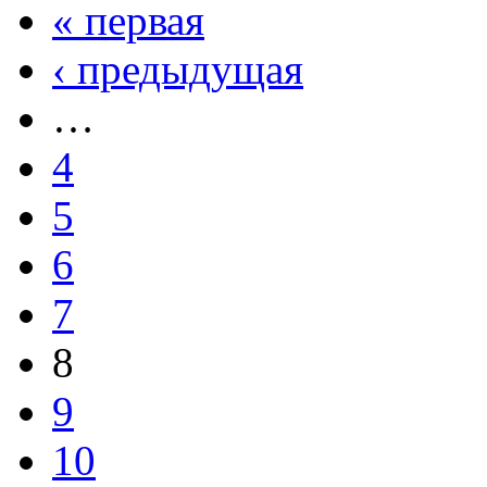
« первая
‹ предыдущая
…
4
5
6
7
8
9
10